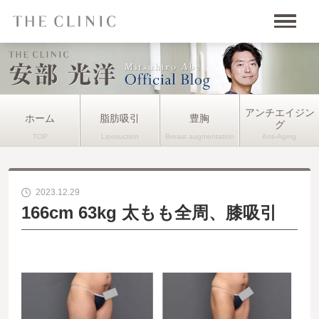
アンチエイジン
ホーム
脂肪吸引
豊胸
グ
2023.12.29
166cm 63kg 太もも全周、膝吸引