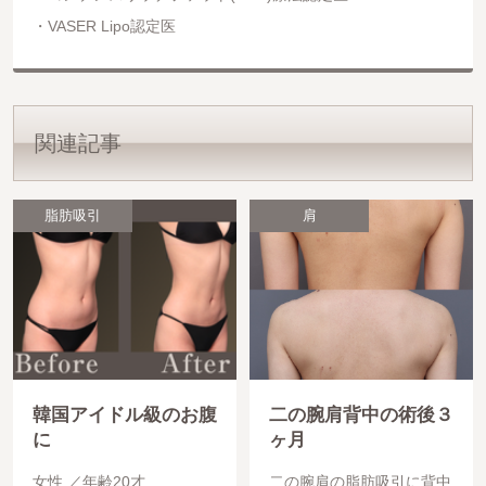
VASER Lipo認定医
関連記事
脂肪吸引
肩
韓国アイドル級のお腹
二の腕肩背中の術後３
に
ヶ月
女性
年齢20才
二の腕肩の脂肪吸引に背中