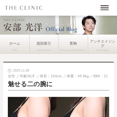
アンチエイジン
ホーム
脂肪吸引
豊胸
グ
2025.11.09
女性
年齢26才
身長：154cm
体重：49.8kg
BMI：21
魅せる二の腕に