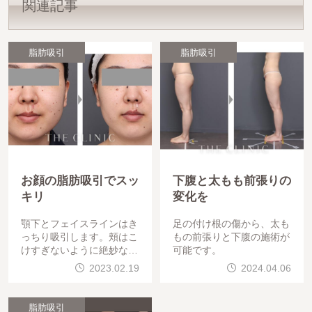
関連記事
脂肪吸引
脂肪吸引
お顔の脂肪吸引でスッ
下腹と太もも前張りの
キリ
変化を
顎下とフェイスラインはき
足の付け根の傷から、太も
っちり吸引します。頬はこ
もの前張りと下腹の施術が
けすぎないように絶妙なバ
可能です。
ランスで吸引します。印象
2023.02.19
2024.04.06
がガラッと変わりましたね
。
脂肪吸引