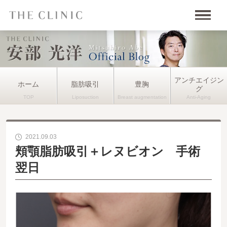
アンチエイジン
ホーム
脂肪吸引
豊胸
グ
2021.09.03
頬顎脂肪吸引＋レヌビオン 手術
翌日