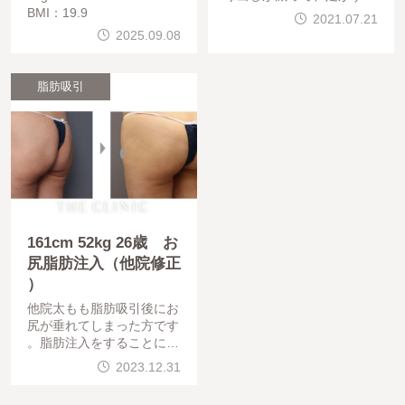
BMI：19.9
っと長く見えますね。あと
2021.07.21
、お尻の形も四角いお尻が
2025.09.08
、ハート型に近づいていま
す。
脂肪吸引
161cm 52kg 26歳 お
尻脂肪注入（他院修正
）
他院太もも脂肪吸引後にお
尻が垂れてしまった方です
。脂肪注入をすることによ
り、お尻を丸く魅力的にし
2023.12.31
ました。