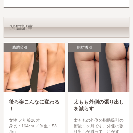
関連記事
脂肪吸引
脂肪吸引
後ろ姿こんなに変わる
太もも外側の張り出し
！
を減らす
女性
年齢26才
太ももの外側の脂肪吸引の
身長：164cm
体重：53.
術後１ヶ月です。外側の張
7kg
り出しが減って、足がすら