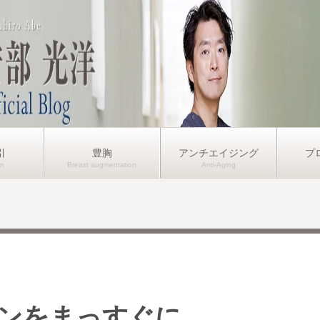
引
豊胸
アンチエイジング
プ
ンをまっすぐに