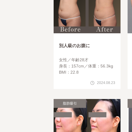
別人級のお腹に
女性
年齢28才
身長：157cm
体重：56.3kg
BMI：22.8
2024.08.23
脂肪吸引