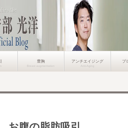
引
豊胸
アンチエイジング
プ
、お腹の脂肪吸引