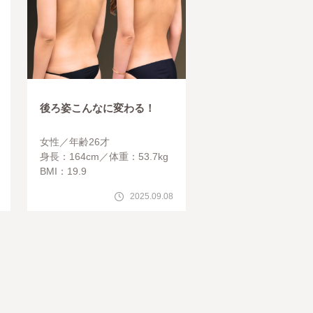
後ろ姿こんなに変わる！
女性
年齢26才
身長：164cm
体重：53.7kg
BMI：19.9
2025.09.08