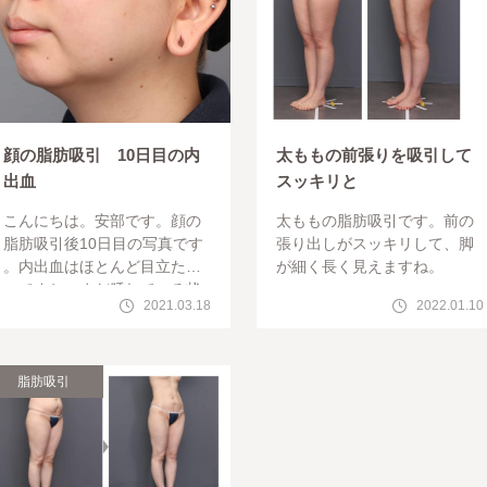
顔の脂肪吸引 10日目の内
太ももの前張りを吸引して
出血
スッキリと
こんにちは。安部です。顔の
太ももの脂肪吸引です。前の
脂肪吸引後10日目の写真です
張り出しがスッキリして、脚
。内出血はほとんど目立たな
が細く長く見えますね。
いですね。まだ腫れている状
2021.03.18
2022.01.10
態なので、ここからどんどん
引き締ま
脂肪吸引