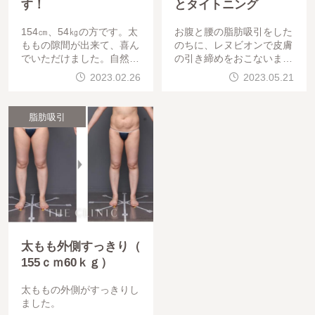
す！
とタイトニング
154㎝、54㎏の方です。太
お腹と腰の脂肪吸引をした
ももの隙間が出来て、喜ん
のちに、レヌビオンで皮膚
でいただけました。自然に
の引き締めをおこないまし
足がながく見えますね。
た。
2023.02.26
2023.05.21
脂肪吸引
太もも外側すっきり（
155ｃｍ60ｋｇ）
太ももの外側がすっきりし
ました。