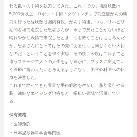
わる数々の手術を執刀してきた。これまでの手術経験数は
5,000例以上、ロボット手術「ダヴィンチ」で前立腺がんの執
刀を行った経験数は国内有数。がん手術後、つらいリハビリ
期間を経て退院した患者さんが、今まで見たことがないほど
晴れやかな表情で来院したとき、命を救うことはもちろんだ
が、患者さんにとってはその先にある生活も同じくらい大切
なのだ、ということを強く実感。その後、今度はこれまでと
違うステージで人々の人生をより豊かに、プラスに変えてい
く医療に携わりたいと考えるようになり、美容外科医への転
身を決意した。
これまで培ってきた豊富な手術経験を生かし、脂肪吸引や豊
胸、繊細なエイジング治療など、幅広い領域で活躍してい
る。
保有資格
医師免許
日本泌尿器科学会専門医