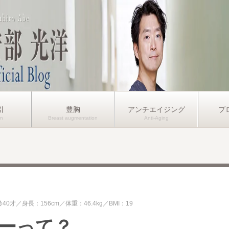
引
豊胸
アンチエイジング
プ
齢40才
身長：156cm
体重：46.4kg
BMI：19
ーって？