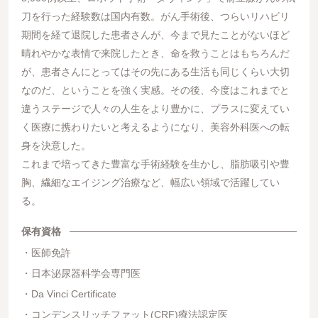
刀を行った経験数は国内有数。がん手術後、つらいリハビリ
期間を経て退院した患者さんが、今まで見たことがないほど
晴れやかな表情で来院したとき、命を救うことはもちろんだ
が、患者さんにとってはその先にある生活も同じくらい大切
なのだ、ということを強く実感。その後、今度はこれまでと
違うステージで人々の人生をより豊かに、プラスに変えてい
く医療に携わりたいと考えるようになり、美容外科医への転
身を決意した。
これまで培ってきた豊富な手術経験を生かし、脂肪吸引や豊
胸、繊細なエイジング治療など、幅広い領域で活躍してい
る。
保有資格
医師免許
日本泌尿器科学会専門医
Da Vinci Certificate
コンデンスリッチファット(CRF)療法認定医